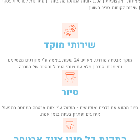
אמינות | מקצועיות | הטכנולוגיות המתקדמת ביותר | פתרונות לפרטי ולעסקי
| שירות לקוחות סביב השעון
שירותי מוקד
מוקד אבטחה מודרני, מאויש 24 שעות ביממה ע"י מוקדנים מצטיינים
ומיומנים. סנכרון מלא עם צוותי הניהול והסיור של החברה.
סיור
סיור ממונע עם רכבים ואופנועים - מופעל ע"י צוות אבטחה המנוסה בתפעול
אירועים ופתרון בעיות בזמן אמת.
התקנת כל סוגי ציוד אבטחה