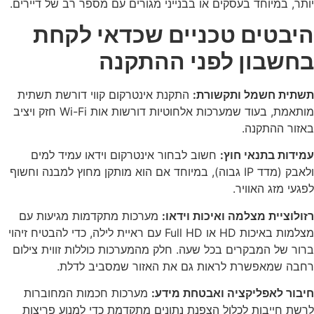
יותר, במיוחד בעסקים או בבנייני מגורים עם מספר רב של דיירים.
היבטים טכניים שכדאי לקחת
בחשבון לפני ההתקנה
תשתית חשמל ותקשורת:
התקנת אינטרקום קווי דורשת תשתית
מותאמת, בעוד שמערכות אלחוטיות דורשות אות Wi-Fi חזק ויציב
באזור ההתקנה.
עמידות בתנאי חוץ:
חשוב לבחור אינטרקום וידאו עמיד למים
ולאבק (מדד IP גבוה), במיוחד אם הוא מותקן מחוץ למבנה וחשוף
לפגעי מזג האוויר.
רזולוציית מצלמה ואיכות וידאו:
מערכות מתקדמות מגיעות עם
מצלמות באיכות HD או Full HD עם ראיית לילה, כדי להבטיח זיהוי
ברור של המבקרים בכל שעה. חלק מהמערכות כוללות זווית צילום
רחבה שמאפשרת לראות גם את האזור שמסביב לדלת.
חיבור לאפליקציה ואבטחת מידע:
מערכות חכמות המחוברות
לרשת חייבות לכלול הצפנת נתונים מתקדמת כדי למנוע פריצות