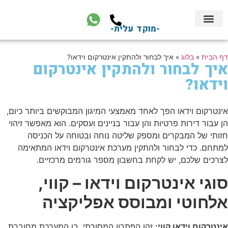
-מוקד עלית-
צור קשר
השירותים שלנו
חברת אבטחה
התקנת מצלמות אבטחה
התקנת אזעקה
שירותי אבטחה
דף הבית
»
בלוג
»
איך לבחור ולהתקין אינטרקום וידאו?
איך לבחור ולהתקין אינטרקום
וידאו?
אינטרקום וידאו הפך לאחד מאמצעי המיגון המבוקשים ביותר כיום,
הן עבור דירות פרטיות והן עבור בניינים ועסקים. הוא מאפשר זיהוי
חזותי של המבקרים ומספק שליטה נוחה ובטוחה על הכניסה
למתחם. כדי לבחור ולהתקין מערכת אינטרקום וידאו המתאימה
לצרכים שלכם, יש לקחת בחשבון מספר גורמים מרכזיים.
סוגי אינטרקום וידאו – קווי,
אלחוטי ומבוסס אפליקציה
אינטרקום וידאו קווי:
זהו הפתרון המסורתי, בו המערכת מחוברת