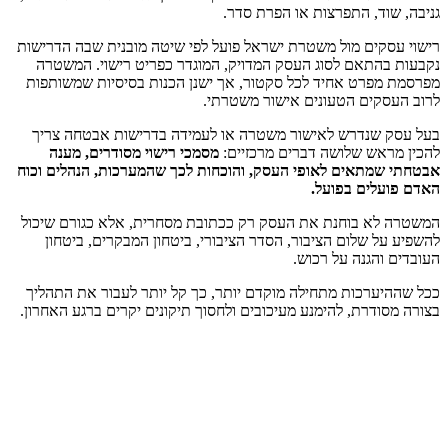
גניבה, שוד, התפרצות או הפרת סדר.
רישוי עסקים מול משטרת ישראל פועל לפי שיטה מובנית שבה הדרישות
נקבעות בהתאם לסוג העסק המדויק, המוגדר כפריט רישוי. המשטרה
מפרסמת מפרט אחיד לכל סקטור, אך ישנן הכנות בסיסיות שמשותפות
לרוב העסקים הטעונים אישור משטרתי.
בעל עסק שנדרש לאישור משטרה או לעמידה בדרישות אבטחה צריך
להכין מראש שלושה דברים מרכזיים:
מסמכי רישוי מסודרים, מענה
אבטחתי שמתאים לאופי העסק, והוכחות לכך שהמערכות, הנהלים וכוח
האדם פועלים בפועל.
המשטרה לא בוחנת את העסק רק ככתובת מסחרית, אלא כגורם שיכול
להשפיע על שלום הציבור, הסדר הציבורי, ביטחון המבקרים, ביטחון
העובדים והגנה על רכוש.
ככל שההיערכות מתחילה מוקדם יותר, כך קל יותר לעבור את התהליך
בצורה מסודרת, להימנע מעיכובים ולחסוך תיקונים יקרים ברגע האחרון.