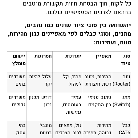
כל לקוח, תוך הבטחת חווית תקשורת מיטבים
בהתאם לצרכים הספציפיים שלכם.
*השוואה בין סוגי ציוד שונים כמו נתבים,
מתגים, וסוגי כבלים לפי מאפיינים כגון מהירות,
טווח, ועמידות:
סוג
מאפיין
יתרונות
חסרונות
יישום
ציוד
מומלץ
נתב
מהירות, ניתוב
מהיר, קל
עלול להיות
משרדים,
(Router)
רשת חיצונית
לניהול
יקר
בתים
מתג
ניתוב פנימי
עמיד
דורש תכנון
משרדים
(Switch)
בין התקנים
בעומסים,
נכון
גדולים
גמישות
כבל
מהירות
זול, מתאים
מוגבל
בתי
CAT6
גבוהה, תמיכה
לרוב הצרכים
בטווח
עסק