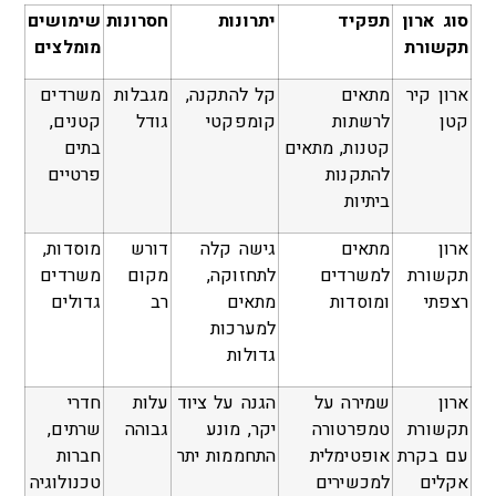
סוג ארון
תפקיד
יתרונות
חסרונות
שימושים
תקשורת
מומלצים
ארון קיר
מתאים
קל להתקנה,
מגבלות
משרדים
קטן
לרשתות
קומפקטי
גודל
קטנים,
קטנות, מתאים
בתים
להתקנות
פרטיים
ביתיות
ארון
מתאים
גישה קלה
דורש
מוסדות,
תקשורת
למשרדים
לתחזוקה,
מקום
משרדים
רצפתי
ומוסדות
מתאים
רב
גדולים
למערכות
גדולות
ארון
שמירה על
הגנה על ציוד
עלות
חדרי
תקשורת
טמפרטורה
יקר, מונע
גבוהה
שרתים,
עם בקרת
אופטימלית
התחממות יתר
חברות
אקלים
למכשירים
טכנולוגיה